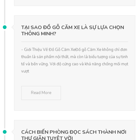
TẠI SAO ĐỒ GỖ CĂM XE LÀ SỰ LỰA CHỌN
THÔNG MINH?
- Giới Thiệu Về Đồ Gỗ Căm XeĐồ gỗ Căm Xe không chỉ đơn
thuần là sản phẩm nội thất, mà còn là biểu tượng của sự tinh
tế và bền vững. Với độ cứng cao và khả năng chống mối mọt
vượt
Read More
CÁCH BIẾN PHÒNG ĐỌC SÁCH THÀNH NƠI
THƯ GIÃN TUYỆT VỜI