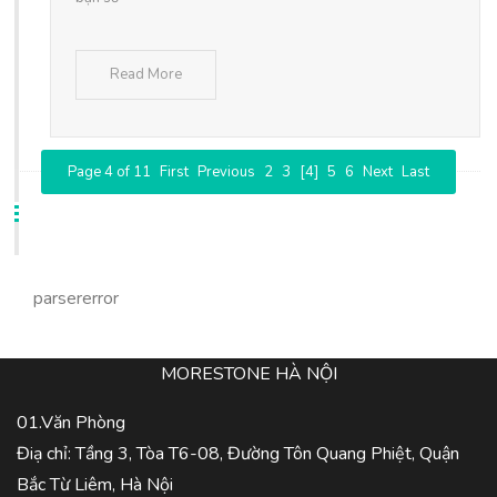
Read More
Page 4 of 11
First
Previous
2
3
[4]
5
6
Next
Last
parsererror
MORESTONE HÀ NỘI
01.Văn Phòng
Điạ chỉ: Tầng 3, Tòa T6-08, Đường Tôn Quang Phiệt, Quận
Bắc Từ Liêm, Hà Nội