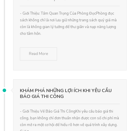
- Giới Thiệu: Tầm Quan Trọng Của Phòng ĐọcPhòng đọc
sách không chỉ là nơi lưu giữ những trang sách quý giá mà
còn là không gian lý tưởng để thư giãn và nạp năng lượng
cho tâm hồn.
Read More
KHÁM PHÁ NHỮNG LỢI ÍCH KHI YÊU CẦU
BÁO GIÁ THI CÔNG
- Giới Thiệu Về Báo Giá Thi CôngKhi yêu cầu báo giá thi
công, bạn không chỉ đơn thuần nhận được con số chi phí mà
còn mở ra một cơ hội để hiểu rõ hơn về quá trình xây dựng.