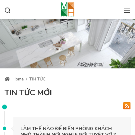
Home
/
TIN TỨC
TIN TỨC MỚI
LÀM THẾ NÀO ĐỂ BIẾN PHÒNG KHÁCH
NHỎ THÀNH NƠI NGHỈ NGƠI TUYỆT VỜI?