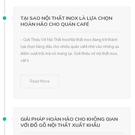
TẠI SAO NỘI THẤT INOX LÀ LỰA CHỌN
HOÀN HẢO CHO QUÁN CAFÉ
- Giới Thiệu Về Nội Thất InoxNội thất inox đang trở thành
lựa chọn hàng đầu cho nhiều quán café nhờ vào những ưu
điểm vượt trội mà nó mang lại. Giới thiệu về nội thất inox,
vật li
Read More
GIẢI PHÁP HOÀN HẢO CHO KHÔNG GIAN
VỚI ĐỒ GỖ NỘI THẤT XUẤT KHẨU