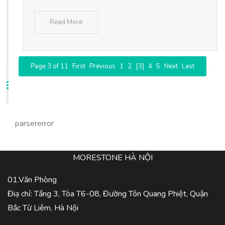
Read More
Page 3 of 11
First
Previous
1
2
[3]
4
5
Next
Last
parsererror
MORESTONE HÀ NỘI
01.Văn Phòng
Điạ chỉ: Tầng 3, Tòa T6-08, Đường Tôn Quang Phiệt, Quận
Bắc Từ Liêm, Hà Nội