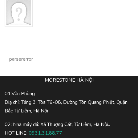
parsererror
MORESTONE HÀ NỘI
01.Văn Phòng
Điạ chỉ: Tầng 3, Tòa T6-08, Đường Tôn Quang Phiệt, Quận
Bắc Từ Liêm, Hà Nội
02: Nhà máy đá: Xã Thượng Cát, Từ Liêm, Hà Nội..
HOT LINE:
0931.31.88.77