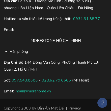
Địa chỉ:
Lô số 4 - Đường Mê Linh ( đường số 5 cũ ) -
phường Hòa Hiệp Nam - Quận Liên Chiểu - Đà Nẵng
Hotline tư vấn thiết kế trang trí nội thất:
0931.31.88.77
Email:
MORESTONE HỒ CHÍ MINH
Văn phòng
Địa Chỉ
: Số 144 Đồng Văn Cống, Phường Thạnh Mỹ Lợi,
Quận 2, Hồ Chí Minh
Sđt:
097.543.8686
-
028.62.79.6666
(Mr Hoàn)
Email:
hoan@morehome.vn
Copyright 2009 by
Bàn Ăn Mặt Đá
|
Privacy