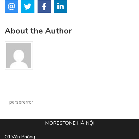
About the Author
parsererror
MORESTONE HÀ NỘI
01.Văn Phòng